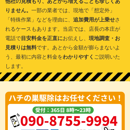
他社の見積もり、あとから増えることも珍しくあ
りません。
一部の業者では、現地で「想定外」
「特殊作業」などを理由に、
追加費用が上乗せ
さ
れるケースもあります。当店では、店長の本庄が
電話で
目安料金を正直に
お伝えし、
現地調査・お
見積りは無料
です。あとから金額が膨らまないよ
う、最初に内容と料金を
わかりやすく
ご説明いた
します。