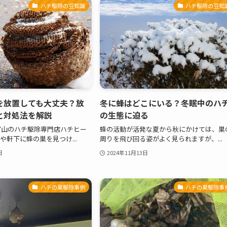
ハチ駆除の豆知識
ハチ駆除の豆知
を放置しても大丈夫？放
冬に蜂はどこにいる？冬眠中のハ
と対処法を解説
の生態に迫る
富山のハチ駆除専門店ハチヒー
蜂の活動が活発な夏から秋にかけては、巣
や軒下に蜂の巣を見つけ...
周りを飛び回る姿がよく見られますが、...
日
2024年11月13日
ハチの巣駆除事例
ハチの巣駆除事