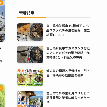
識
新着記事
富山県小矢部市で1階軒下の小
型スズメバチの巣を駆除｜施工
総額10,000円
チ
富山県氷見市でガスタンク付近
のアシナガバチの巣を駆除｜作
業時間5分・料金5,000円
の
蜂の巣の種類と見分け方｜形・
色・場所から危険度を判断
例
富山市で蜂の巣を見つけたら？
駆除費用と業者に頼むべきケー
ス