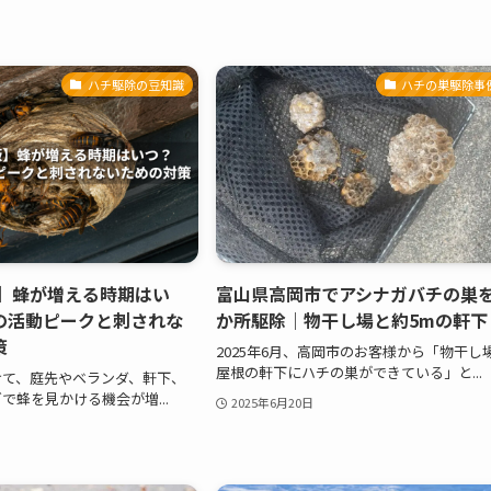
ハチ駆除の豆知識
ハチの巣駆除事
版】蜂が増える時期はい
富山県高岡市でアシナガバチの巣を
の活動ピークと刺されな
か所駆除｜物干し場と約5mの軒下
策
2025年6月、高岡市のお客様から「物干し
屋根の軒下にハチの巣ができている」と...
けて、庭先やベランダ、軒下、
で蜂を見かける機会が増...
2025年6月20日